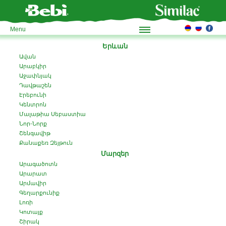
Menu
Երևան
Ավան
Արաբկիր
Աջափնյակ
Դավթաշեն
Էրեբունի
Կենտրոն
Մալաթիա Սեբաստիա
Նոր-Նորք
Շենգավիթ
Քանաքեռ Զեյթուն
Մարզեր
Արագածոտն
Արարատ
Արմավիր
Գեղարքունիք
Լոռի
Կոտայք
Շիրակ